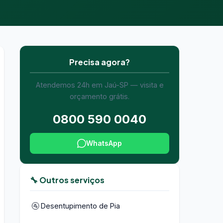
Precisa agora?
Atendemos 24h em Jaú-SP — visita e
orçamento grátis.
0800 590 0040
WhatsApp
🔧 Outros serviços
🚰 Desentupimento de Pia