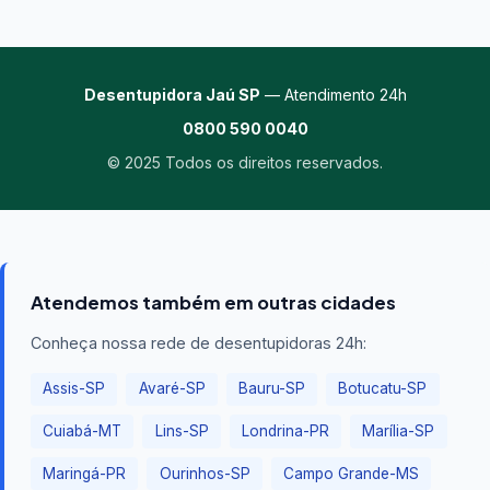
Desentupidora Jaú SP
— Atendimento 24h
0800 590 0040
© 2025 Todos os direitos reservados.
Atendemos também em outras cidades
Conheça nossa rede de desentupidoras 24h:
Assis-SP
Avaré-SP
Bauru-SP
Botucatu-SP
Cuiabá-MT
Lins-SP
Londrina-PR
Marília-SP
Maringá-PR
Ourinhos-SP
Campo Grande-MS